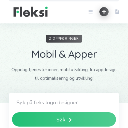
Skip
to
content
2 OPPFØRINGER
Mobil & Apper
Oppdag tjenester innen mobilutvikling, fra appdesign
til optimalisering og utvikling.
Søk