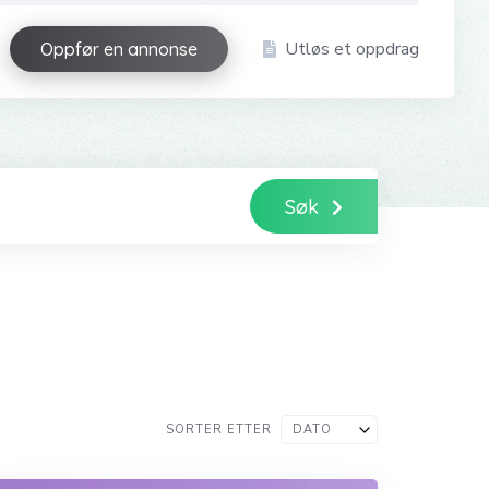
Utløs et oppdrag
Oppfør en annonse
Søk
SORTER ETTER
DATO