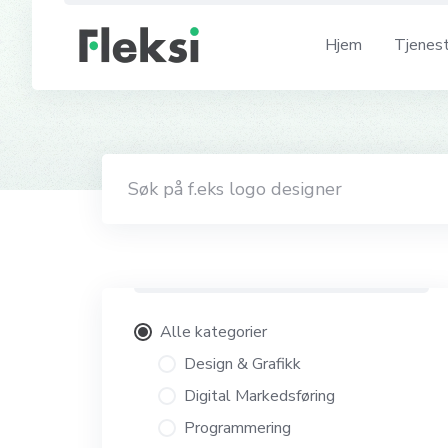
Skip
to
Hjem
Tjenes
content
Alle kategorier
Design & Grafikk
Digital Markedsføring
Programmering