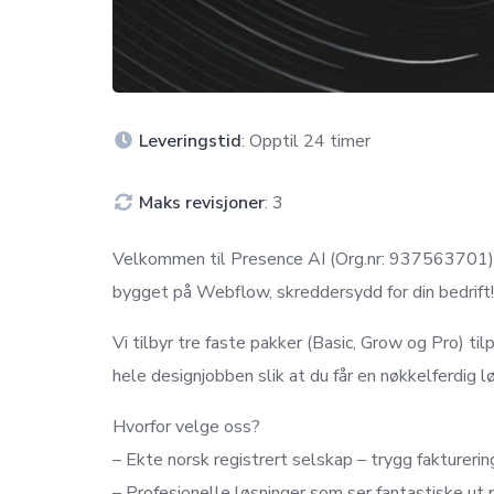
Leveringstid
: Opptil 24 timer
Maks revisjoner
: 3
Velkommen til Presence AI (Org.nr: 937563701). 
bygget på Webflow, skreddersydd for din bedrift!
Vi tilbyr tre faste pakker (Basic, Grow og Pro) til
hele designjobben slik at du får en nøkkelferdig lø
Hvorfor velge oss?
– Ekte norsk registrert selskap – trygg fakturerin
– Profesjonelle løsninger som ser fantastiske ut 