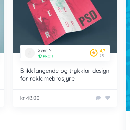
Sven N.
4,7
(3)
PROFF
Blikkfangende og trykklar design
for reklamebrosjyre
kr 48,00