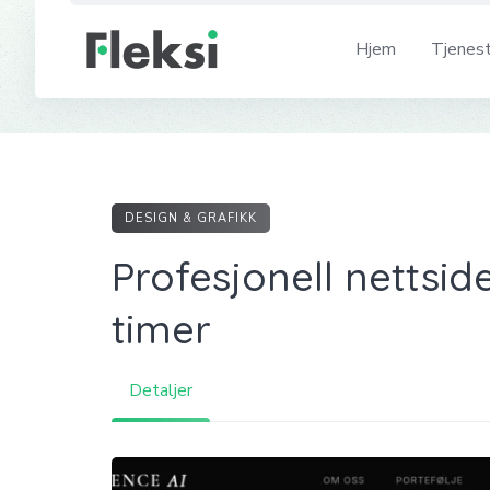
Skip
to
Hjem
Tjenes
content
DESIGN & GRAFIKK
Profesjonell nettside
timer
Detaljer