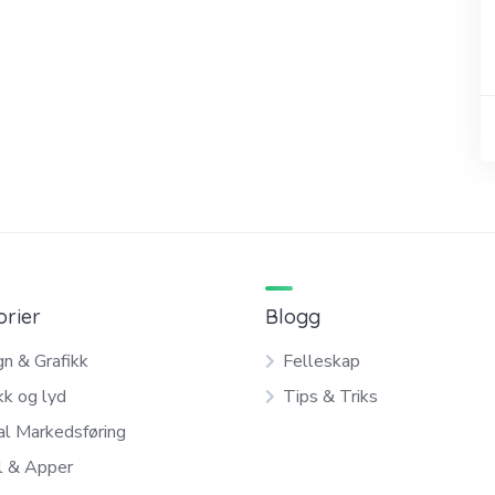
orier
Blogg
n & Grafikk
Felleskap
kk og lyd
Tips & Triks
al Markedsføring
l & Apper