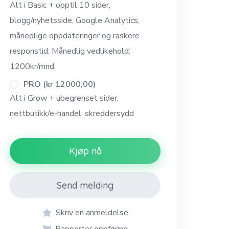
Alt i Basic + opptil 10 sider,
blogg/nyhetsside, Google Analytics,
månedlige oppdateringer og raskere
responstid. Månedlig vedlikehold:
1200kr/mnd.
PRO (kr 12000,00)
Alt i Grow + ubegrenset sider,
nettbutikk/e-handel, skreddersydd
design, booking, avansert SEO og
prioritert support. Månedlig vedlikehold:
Kjøp nå
1999kr/mnd.
Send melding
Skriv en anmeldelse