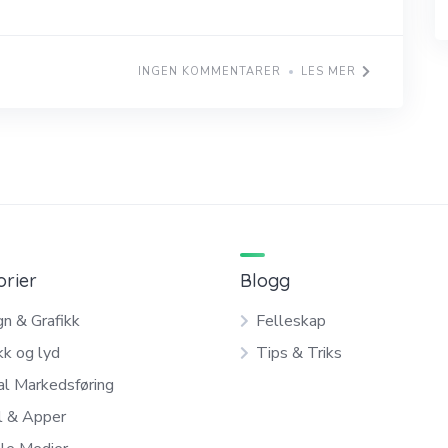
INGEN KOMMENTARER
LES MER
orier
Blogg
n & Grafikk
Felleskap
kk og lyd
Tips & Triks
al Markedsføring
l & Apper