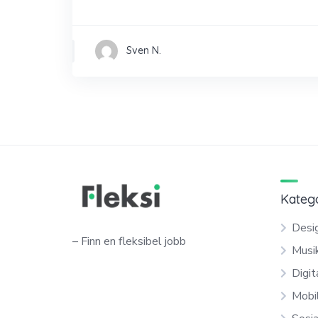
Sven N.
Kateg
Desig
– Finn en fleksibel jobb
Musi
Digit
Mobi